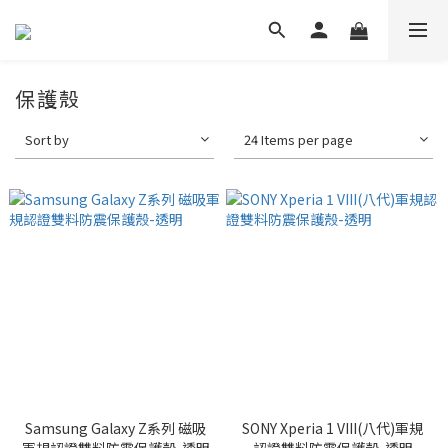
保護殼
Sort by
24 Items per page
Samsung Galaxy Z系列 磁吸
SONY Xperia 1 VIII(八代)軍規