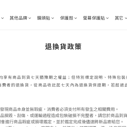
其他品牌
鏡頭貼
保護殼
螢幕保護貼
其它
退換貨政策
 消費者均享有商品到貨七天猶豫期之權益；但特別標定說明、特殊
W 受理消費者的退換貨，從商品收訖起七天內為退換貨保證期，若超
若發現商品本身並無瑕疵，消費者必須支付所有發生之相關費用。
品損毀、刮傷、或運輸過程造成包裝破損不完整者，請您於商品到
.com，我們會進行商品瑕疵或損壞鑑定，並於鑑定完成後儘速將新品寄給您。