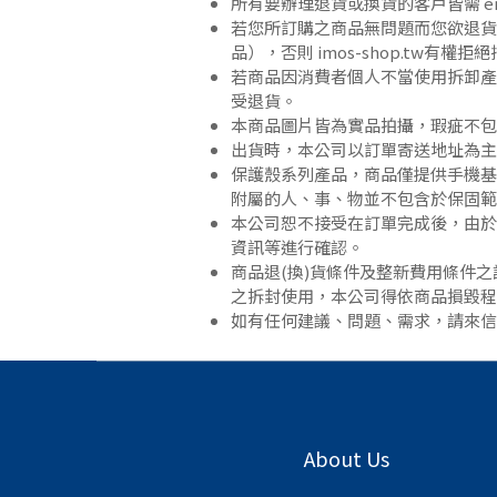
所有要辦理退貨或換貨的客戶皆需 ema
若您所訂購之商品無問題而您欲退貨
品），否則 imos-shop.tw有權
若商品因消費者個人不當使用拆卸產
受退貨。
本商品圖片皆為實品拍攝，瑕疵不包
出貨時，本公司以訂單寄送地址為主
保護殼系列產品，商品僅提供手機基
附屬的人、事、物並不包含於保固範
本公司恕不接受在訂單完成後，由於
資訊等進行確認。
商品退(換)貨條件及整新費用條件之
之拆封使用，本公司得依商品損毀
如有任何建議、問題、需求，請來信 pa
About Us