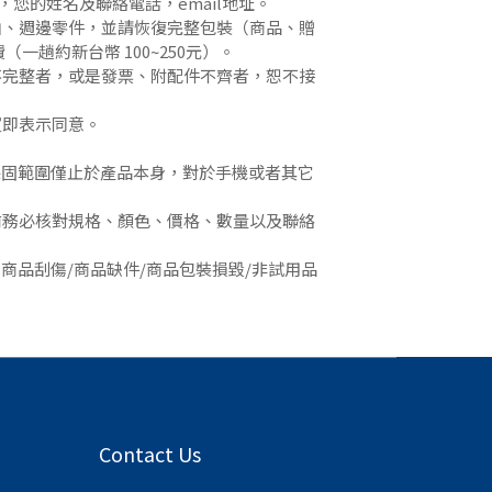
因，您的姓名及聯絡電話，email地址。
函、週邊零件，並請恢復完整包裝（商品、贈
費（一趟約新台幣 100~250元）。
不完整者，或是發票、附配件不齊者，恕不接
買即表示同意。
保固範圍僅止於產品本身，對於手機或者其它
前務必核對規格、顏色、價格、數量以及聯絡
.商品刮傷/商品缺件/商品包裝損毀/非試用品
Contact Us