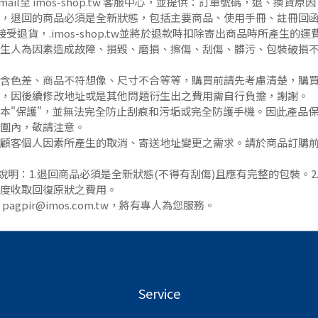
il至 imos-shop.tw 客服中心，並提供：訂單號碼，退、換貨原
，退回的商品必須是全新狀態，包括主要商品、使用手冊、註冊回
拒絕接受退貨，.imos-shop.tw並將於退款時扣除寄出商品時所產生的運
生人為因素造成故障、損毀、磨損、擦傷、刮傷、髒污、包裝破損
含色差、商品不符想像、尺寸不合等等，購買前請先考慮清楚，購
，因後續修改地址或是其他問題衍生出之費用需自行負擔，謝謝。
本"保護"，並無法完全防止刮痕和污垢或完全防護手機。因此產品
圍內，敬請注意。
顧客個人因素所產生的取消、寄送地址變更之需求。請於商品訂購
說明：1.退回商品必須是全新狀態(不得有刮傷)且應有完整的包裝。2
程度收取回復原狀之費用。
gpir@imos.com.tw，將有專人為您服務。
Service