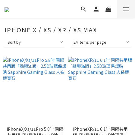
IPHONE X / XS / XR / XS MAX
Sort by
24 Items per page
iPhoneX/Xs/11Pro 5.8吋 國際
iPhoneXR/11 6.1吋 國際共用