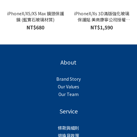
iPhoneX/XS/XS Max 鏡頭保護
iPhoneX/Xs 3D滿版強化玻璃
鏡 (藍寶石玻璃材質)
保護貼 美商康寧公司授權
(AG2bC)
NT$680
NT$1,590
About
Brand Story
Our Values
Our Team
Service
條款與細則
退換貨政策