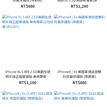
防震保護殼 (尊爵黑)
點膠3D 2.5D滿版玻璃貼(黑邊)
美商康寧公司授權 (AG2bC)
NT$680
NT$1,290
iPhone Xs 5.8吋 2.5D美觀全透
iPhoneX / Xs 美國軍規認證雙
明半版正面玻璃貼 美商康寧公
料防震保護殼 (尊爵黑)
司授權 (AG2bC)
NT$1,190
NT$680