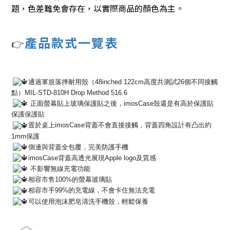
題，色差難免會存在，以實際商品的顏色為主。
產
品款式一覽表
👉
通過軍規落摔耐用殼（48inched 122cm高度共測試26個不同接觸
點）MIL-STD-
810H Drop Method 516.6
正面螢幕貼上玻璃保護貼之後，
imosCase殼還是有高於保護貼
保護保護貼
置於桌上imosCase背蓋不會直接接觸，
背蓋四角設計有凸出約
1mm保護
側邊與背蓋全包覆，完美防護手機
imosCase背蓋高透光展現Apple logo及質感
不影響無線充電功能
相容市售100%的螢幕玻璃貼
相容市手99%的充電線，不會卡住無法充電
可以使用泡沫肥皂清洗手機殼，輕鬆保養