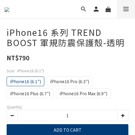
iPhone16 系列 TREND
BOOST 軍規防震保護殼-透明
NT$790
Size
: iPhone16 (6.1")
iPhone16 (6.1")
iPhone16 Pro (6.3")
iPhone16 Plus (6.7")
iPhone16 Pro Max (6.9")
Quantity
ADD TO CART