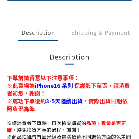
Description
Shipping & Payment
Description
下單前請留意以下注意事項：
※此賣場為
iPhone16
系列
保護殼下單區，請消費
者知悉，謝謝！
※成功下單後約
3-5天陸續出貨
，實際出貨日期依
照貨況為準
※請消費者下單時，再次檢查購買的
品項、數量是否正
確
，避免換貨冗長的過程，謝謝！
※商品拍攝皆有因光線及電腦螢幕不同調色方面的色差問