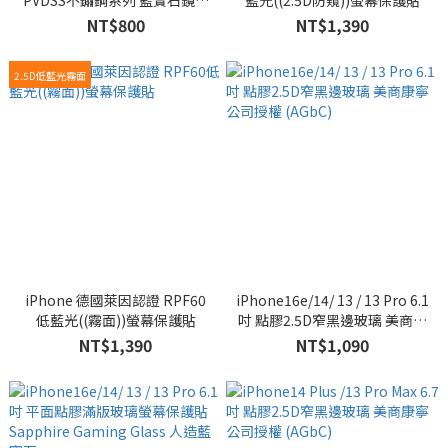
PVDSS不鏽鋼系列 藍寶石鏡頭
藍光((2.5D防窺))螢幕保護貼
保護鏡 (三顆)
NT$800
NT$1,390
2.5D低藍光霧面
iPhone 德國萊因認證 RPF60
iPhone16e/14/ 13 / 13 Pro 6.1
低藍光((霧面))螢幕保護貼
吋 點膠2.5D窄黑邊玻璃 美商康
寧公司授權 (AGbC)
NT$1,390
NT$1,090