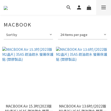
MACBOOK
Sort by
24 Items per page
MACBOOK Air 15.3吋(2023版
MACBOOK Air 13.6吋/(2022版