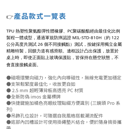
產
品款式一覽表
👉
TPU 熱塑性聚氨酯彈性體橡膠、PC聚碳酸酯經由最佳化比例
製程一體成型，通過軍規防摔認證 MIL-STD-810H（約 122
公分高度共測試 26 個不同接觸點）測試，按鍵採用獨立金屬
精雕特製，回饋力道有感滑順。邊框設計凸出保護，放置於
桌上時，即使正面貼上玻璃保護貼，皆保持在懸空狀態，不
會直接接觸桌面。
●磁吸環雙向磁力，強化內向導磁性，無線充電更加穩定
●支架鬆緊度最佳化，收放更自如
● 2.5 mm 超輕薄背板高透亮 PC 材質
●全新防偽 imos 金屬標牌
●快捷鍵施加橘色亮眼紋理點綴方便識別 (三鏡頭 Pro 系
列)
●吊飾孔位設計，可隨選自我風格搭載潮流配件
●底部內凹槽設計可使用掛繩墊片結合，便於隨身揹掛攜
帶