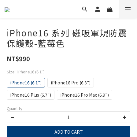
iPhone16 系列 磁吸軍規防震
保護殼-藍莓色
NT$990
Size
: iPhone16 (6.1")
iPhone16 (6.1")
iPhone16 Pro (6.3")
iPhone16 Plus (6.7")
iPhone16 Pro Max (6.9")
Quantity
ADD TO CART