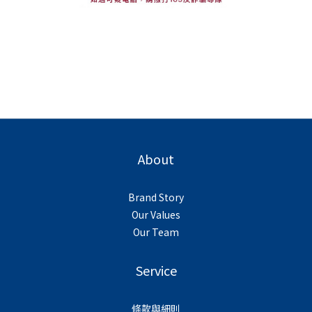
About
Brand Story
Our Values
Our Team
Service
條款與細則