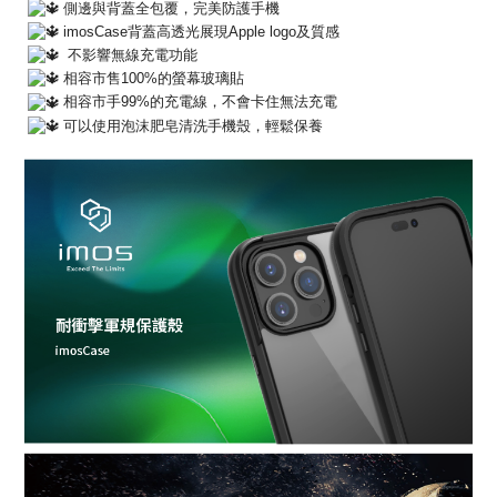
側邊與背蓋全包覆，完美防護手機
imosCase背蓋高透光展現Apple logo及質感
不影響無線充電功能
相容市售100%的螢幕玻璃貼
相容市手99%的充電線，不會卡住無法充電
可以使用泡沫肥皂清洗手機殼，輕鬆保養