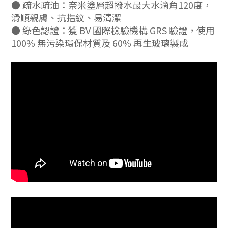
● 疏水疏油：奈米塗層超撥水最大水滴角120度，
滑順親膚、抗指紋、易清潔
● 綠色認證：獲 BV 國際檢驗機構 GRS 驗證，使用
100% 無污染環保材質及 60% 再生玻璃製成