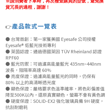
※請消費者下單時，再次檢查購買的型號，避免換
貨冗長的過程，謝謝！
產
品款式一覽表
👉
● 台灣首創：第一家獲美國 Eyesafe 公司授權
Eyesafe® 低藍光技術專利
● 萊茵認證：通過德國萊因 TÜV Rheinland 認證
RPF60
● 藍光防禦：可過濾高能量藍光 435nm~440nm
波長，阻隔率高達 60%
● 亮度保證：過濾高能量藍光的同時，仍保有
80% 以上的高清晰透光度
● 顯色保證：嚴格要求色溫準確率，將色彩偏差值
降至500K以內，還原真實顯色，螢幕不會有黃色調
● 硬度保證：SOLID-EX2 強化玻璃具備 9H 硬度，
抗刮耐磨耗