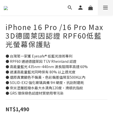
iPhone 16 Pro /16 Pro Max
3D德國萊因認證 RPF60低藍
光螢幕保護貼
● 台灣第一家獲 Eyesafe® 低藍光技術專利
● RPF60 通過德國萊因 TÜV Rheinland 認證
● 高能量藍光 435nm~440nm 波長阻隔率高達 60%
● 過濾高能量藍光同時保有 80% 以上透光度
● 還原真實顯色不偏黃，色彩偏差值降至500K以內
● SOLID-EX2 強化玻璃具備 9H 硬度，抗刮耐磨耗
● 奈米塗層超撥水最大水滴角120度，滑順抗指紋
● GRS 環保綠色認證材質使用零污染
NT$1,490