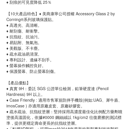
♦ 刮痕的可見度降低 25％
【10大產品特色】♦ 美商康寧公司授權 Accessory Glass 2 by 
Corning®系列玻璃保護貼。
♦ 高透光、高清晰。
♦ 耐刮傷、耐衝擊。
♦ 抗指紋、抗油污。
♦ 易貼附、無氣泡。
♦ 美觀版、不卡塵。
♦ 疏水疏油易清潔。
♦ 專利設計、邊緣不刮手。
♦ 螢幕操作觸控良好。
♦ 保護螢幕、防止螢幕刮傷。
【產品優點】
♦ 真實 9H：委託 SGS 公證單位檢測，鉛筆硬度達 (Pencil 
Hardness) 9H 以上。
♦ Case Friendly : 適用市售軍規防摔手機殼(例如:UAG、犀牛盾、
imosCase ) 亦適用原廠皮套、原廠矽膠套。
♦ 疏水疏油、抗指紋塗層：堅持採用高濃度最佳化比例配方藥劑噴
塗後高溫固化，依據#0000 鋼絲絨以 1kg/cm2 往復磨擦的測試標
準，提供更穩定壽命更長的抗指紋塗層。
♦「點膠3D製程」: 採用imos於2018年最新的新型專利技術製程，