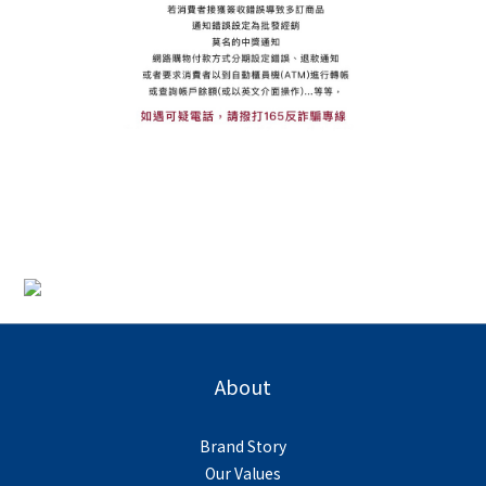
About
Brand Story
Our Values