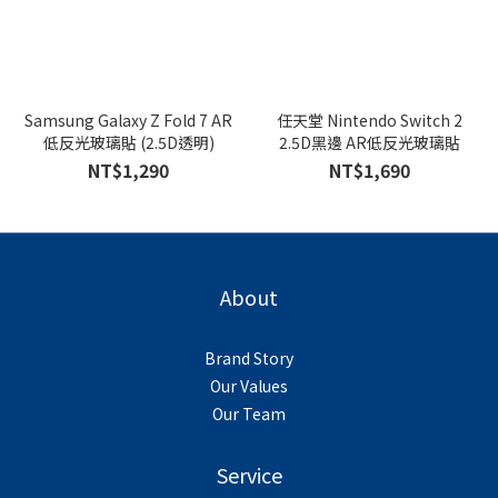
Samsung Galaxy Z Fold 7 AR
任天堂 Nintendo Switch 2
低反光玻璃貼 (2.5D透明)
2.5D黑邊 AR低反光玻璃貼
NT$1,290
NT$1,690
About
Brand Story
Our Values
Our Team
Service