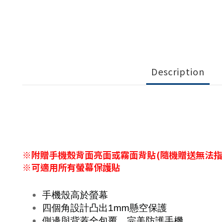
Description
※附贈手機殼背面亮面或霧面背貼(隨機贈送無法指
※可適用所有螢幕保護貼
手機殼高於螢幕
四個角設計凸出
1mm
懸空保護
側邊與背蓋全包覆，完美防護手機