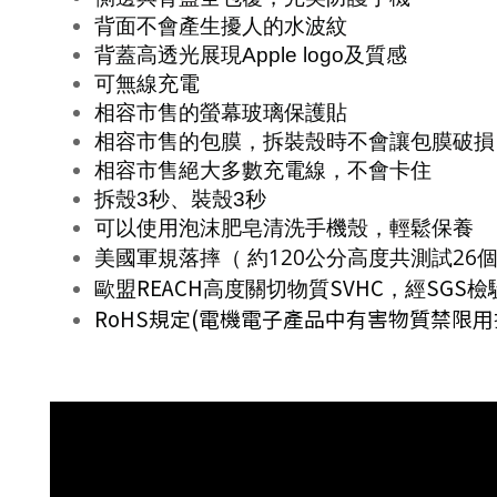
背面不會產生擾人的水波紋
背蓋高透光展現
Apple logo
及質感
可無線充電
相容市售的螢幕玻璃保護貼
相容市售的包膜，拆裝殼時不會讓包膜破損
相容市售絕大多數充電線，不會卡住
拆殼
3
秒、裝殼
3
秒
可以使用泡沫肥皂清洗手機殼，輕鬆保養
120
26
美國軍規落摔（ 約
公分高度共測試
REACH
SVHC
SGS
歐盟
高度關切物質
，經
檢
RoHS
規定
(
電機電子產品中有害物質禁限用