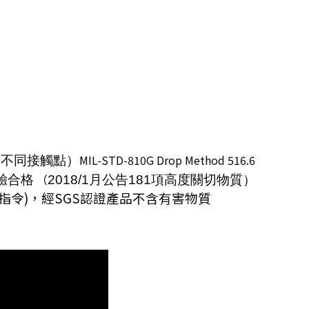
MIL-STD-810G Drop Method 516.6
個不同接觸點）
驗合格
（
2018/1
月公告
181
項高度關切物質）
指令
)
，經
SGS
認證產品不含有害物質