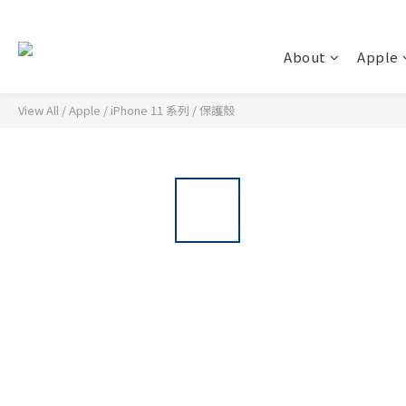
About
Apple
View All
/
Apple
/
iPhone 11 系列
/
保護殼