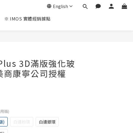
English
※ IMOS 實體經銷據點
7 Plus 3D滿版強化玻
美商康寧公司授權
共用版)
版)
白邊粉環
白邊銀環