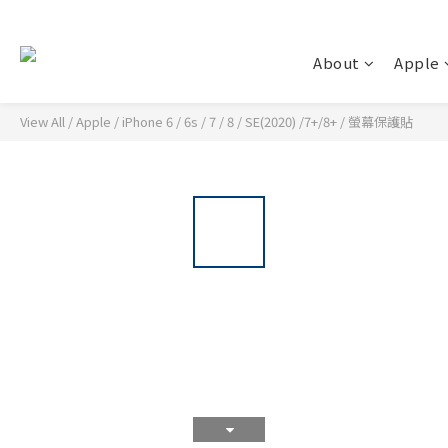
About
Apple
View All
/
Apple
/
iPhone 6 / 6s / 7 / 8 / SE(2020) /7+/8+
/
螢幕保護貼