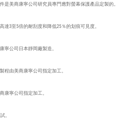
化學強化的工藝條件是美商康寧公司研究員專門應對螢幕保護產品定製的。
研究員提供改進高達3至5倍的耐刮度和降低25％的划痕可見度。
產地是由美商康寧公司日本靜岡廠製造。
體式貼合膠全製程由美商康寧公司指定加工。
全製程由美商康寧公司指定加工。
度測試。