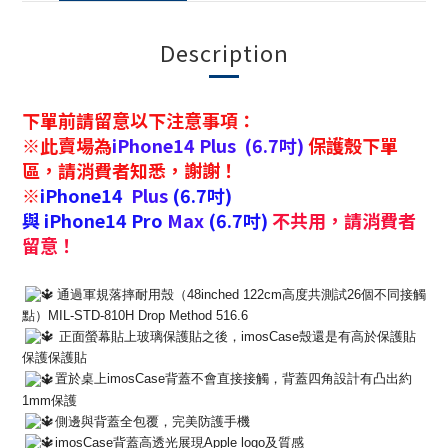
Description
下單前請留意以下注意事項：
※此賣場為
iPhone14 Plus
(6.7吋)
保護殼下單
區，請消費者知悉，謝謝！
※
iPhone14
Plus
(6.7吋)
與
iPhone14
Pro
Max
(6.7吋)
不共用，請消費者
留意！
通過軍規落摔耐用殼（48inched 122cm高度共測試26個不同接觸
點）MIL-STD-
810H Drop Method 516.6
正面螢幕貼上玻璃保護貼之後，
imosCase殼還是有高於保護貼
保護保護貼
置於桌上imosCase背蓋不會直接接觸，
背蓋四角設計有凸出約
1mm保護
側邊與背蓋全包覆，完美防護手機
imosCase背蓋高透光展現Apple logo及質感