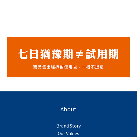
About
Brand Story
Our Values